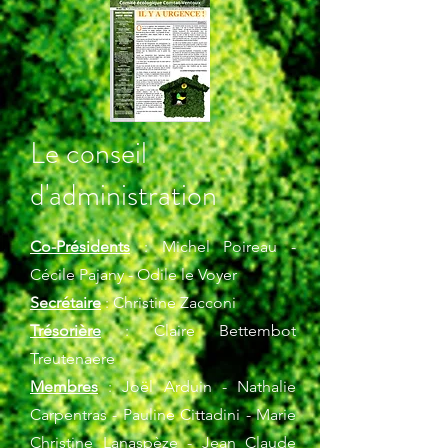
Le conseil
d'administration
Co-Présidents
: Michel Poireau -
Cécile Pajany - Odile le Voyer
Secrétaire
: Christine Zacconi
Trésorière
: Claire Bettembot
Treutenaere
Membres
: Joël Arduin - Nathalie
Carpentras - Pauline Cittadini - Marie
Christine Lanaspèze - Jean Claude